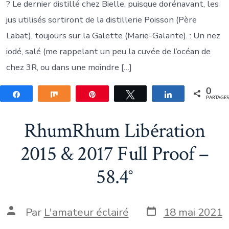
? Le dernier distillé chez Bielle, puisque dorénavant, les
jus utilisés sortiront de la distillerie Poisson (Père
Labat), toujours sur la Galette (Marie-Galante). : Un nez
iodé, salé (me rappelant un peu la cuvée de l’océan de
chez 3R, ou dans une moindre […]
0
Partagez
Partagez
Épingle
Tweetez
Partagez
PARTAGE
RhumRhum Libération
2015 & 2017 Full Proof –
58.4°
Date
Auteur
Par
L'amateur éclairé
18 mai 2021
de
de