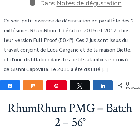
publication
la
Catégories
Dans
Notes de dégustation
publication
Ce soir, petit exercice de dégustation en parallèle des 2
millésimes RhumRhum Libération 2015 et 2017, dans
leur version Full Proof (58,4°). Ces 2 jus sont issus du
travail conjoint de Luca Gargano et de la maison Bielle,
et d’une distillation dans les petits alambics en cuivre
de Gianni Capovilla. Le 2015 a été distillé […]
0
Partagez
Partagez
Épingle
Tweetez
Partagez
PARTAGE
RhumRhum PMG – Batch
2 – 56°