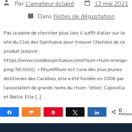
Date
Auteur
Par
L'amateur éclairé
12 mai 2021
de
de
publication
la
Catégories
Dans
Notes de dégustation
publication
Pas la peine de chercher plus loin, il suffit d’aller sur le
site du Clos des Spiritueux pour trouver l’histoire de ce
produit (source :
https://www.closdesspiritueux.com/rhum-rhum-orange-
pmg-56.html) » RhumRhum est l’une des plus jeunes
distilleries des Caraïbes, elle a été fondée en 2006 par
l’association de grands noms du rhum : Velier, Capovilla
et Bielle. Elle […]
0
Partagez
Partagez
Épingle
Tweetez
Partagez
PARTAGE