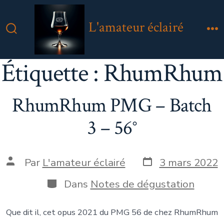
Aller
au
L'amateur éclairé
contenu
Bascule
M
Rechercher
Étiquette :
RhumRhum
RhumRhum PMG – Batch
3 – 56°
Date
Auteur
Par
L'amateur éclairé
3 mars 2022
de
de
publication
la
Catégories
Dans
Notes de dégustation
publication
Que dit il, cet opus 2021 du PMG 56 de chez RhumRhum