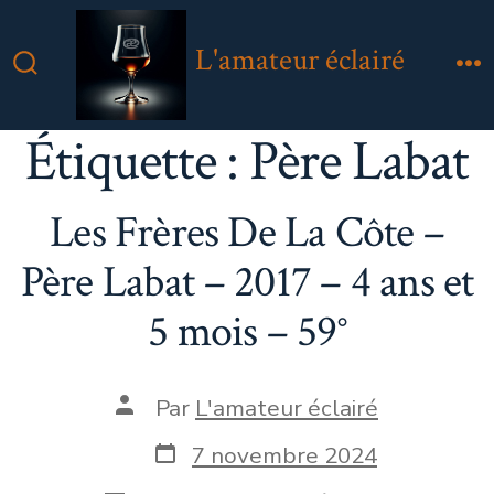
Aller
au
L'amateur éclairé
contenu
Bascule
M
Rechercher
Étiquette :
Père Labat
Les Frères De La Côte –
Père Labat – 2017 – 4 ans et
5 mois – 59°
Auteur
Par
L'amateur éclairé
de
la
Date
7 novembre 2024
publication
de