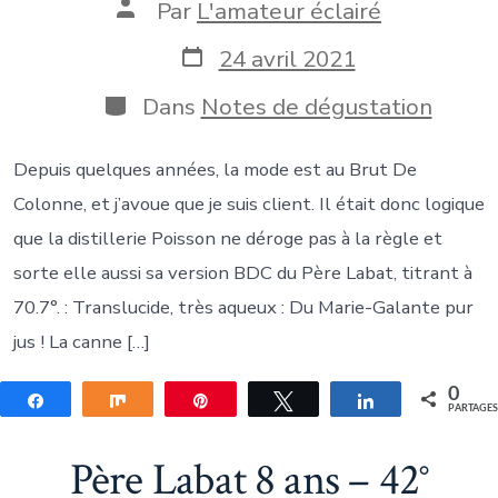
Auteur
Par
L'amateur éclairé
de
la
Date
24 avril 2021
publication
de
publication
Catégories
Dans
Notes de dégustation
Depuis quelques années, la mode est au Brut De
Colonne, et j’avoue que je suis client. Il était donc logique
que la distillerie Poisson ne déroge pas à la règle et
sorte elle aussi sa version BDC du Père Labat, titrant à
70.7°. : Translucide, très aqueux : Du Marie-Galante pur
jus ! La canne […]
0
Partagez
Partagez
Épingle
Tweetez
Partagez
PARTAGE
Père Labat 8 ans – 42°