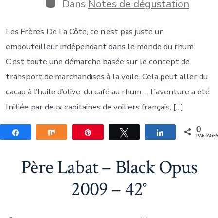
publication
Catégories
Dans
Notes de dégustation
Les Frères De La Côte, ce n’est pas juste un
embouteilleur indépendant dans le monde du rhum.
C’est toute une démarche basée sur le concept de
transport de marchandises à la voile. Cela peut aller du
cacao à l’huile d’olive, du café au rhum … L’aventure a été
Initiée par deux capitaines de voiliers français, […]
0
Partagez
Partagez
Épingle
Tweetez
Partagez
PARTAGE
Père Labat – Black Opus
2009 – 42°