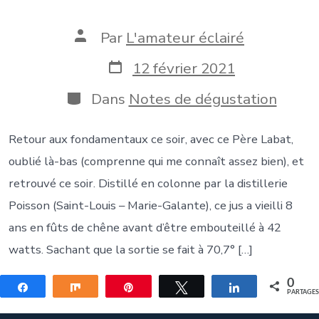
Auteur
Par
L'amateur éclairé
de
la
Date
12 février 2021
publication
de
publication
Catégories
Dans
Notes de dégustation
Retour aux fondamentaux ce soir, avec ce Père Labat,
oublié là-bas (comprenne qui me connaît assez bien), et
retrouvé ce soir. Distillé en colonne par la distillerie
Poisson (Saint-Louis – Marie-Galante), ce jus a vieilli 8
ans en fûts de chêne avant d’être embouteillé à 42
watts. Sachant que la sortie se fait à 70,7° […]
0
Partagez
Partagez
Épingle
Tweetez
Partagez
PARTAGE