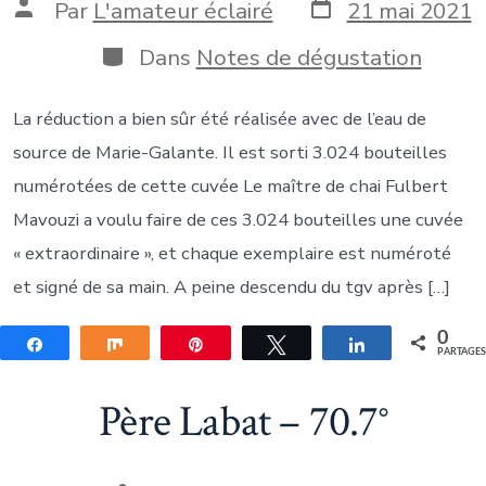
Date
Auteur
Par
L'amateur éclairé
21 mai 2021
de
de
publication
la
Catégories
Dans
Notes de dégustation
publication
La réduction a bien sûr été réalisée avec de l’eau de
source de Marie-Galante. Il est sorti 3.024 bouteilles
numérotées de cette cuvée Le maître de chai Fulbert
Mavouzi a voulu faire de ces 3.024 bouteilles une cuvée
« extraordinaire », et chaque exemplaire est numéroté
et signé de sa main. A peine descendu du tgv après […]
0
Partagez
Partagez
Épingle
Tweetez
Partagez
PARTAGE
Père Labat – 70.7°