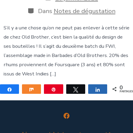
publication
de
publication
Catégories
Dans
Notes de dégustation
S’il y a une chose qu’on ne peut pas enlever à cette série
de chez Old Brother, c’est bien la qualité du design de
ses bouteilles ! Il s’agit du deuxième batch du FWI,
l’assemblage made in Barbades d’Old Brothers. 20% des
rhums proviennent de Foursquare (3 ans) et 80% sont
issus de West Indies […]
0
Partagez
Partagez
Épingle
Tweetez
Partagez
PARTAGE
Open
Facebook