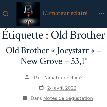
Aller
au
L'amateur éclairé
contenu
Bascule
M
Rechercher
Étiquette :
Old Brother
Old Brother « Joeystarr » –
New Grove – 53,1°
Auteur
Par
L'amateur éclairé
de
la
Date
24 avril 2022
publication
de
publication
Catégories
Dans
Notes de dégustation