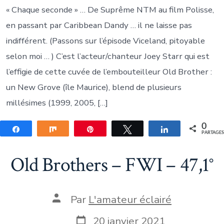
« Chaque seconde » … De Suprême NTM au film Polisse,
en passant par Caribbean Dandy … il ne laisse pas
indifférent. (Passons sur l’épisode Viceland, pitoyable
selon moi … ) C’est l’acteur/chanteur Joey Starr qui est
l’effigie de cette cuvée de l’embouteilleur Old Brother :
un New Grove (île Maurice), blend de plusieurs
millésimes (1999, 2005, […]
0
Partagez
Partagez
Épingle
Tweetez
Partagez
PARTAGE
Old Brothers – FWI – 47,1°
Auteur
Par
L'amateur éclairé
de
la
Date
20 janvier 2021