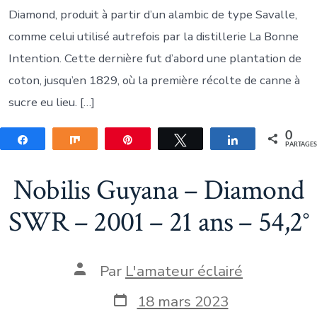
Diamond, produit à partir d’un alambic de type Savalle,
comme celui utilisé autrefois par la distillerie La Bonne
Intention. Cette dernière fut d’abord une plantation de
coton, jusqu’en 1829, où la première récolte de canne à
sucre eu lieu. […]
0
Partagez
Partagez
Épingle
Tweetez
Partagez
PARTAGE
Nobilis Guyana – Diamond
SWR – 2001 – 21 ans – 54,2°
Auteur
Par
L'amateur éclairé
de
la
Date
18 mars 2023
publication
de