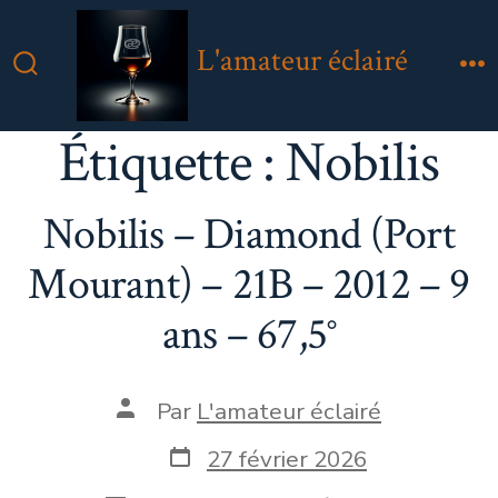
Aller
au
L'amateur éclairé
contenu
Bascule
M
Rechercher
Étiquette :
Nobilis
Nobilis – Diamond (Port
Mourant) – 21B – 2012 – 9
ans – 67,5°
Auteur
Par
L'amateur éclairé
de
la
Date
27 février 2026
publication
de