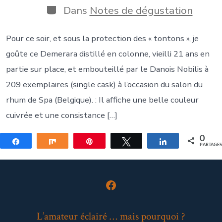
publication
Catégories
Dans
Notes de dégustation
Pour ce soir, et sous la protection des « tontons », je
goûte ce Demerara distillé en colonne, vieilli 21 ans en
partie sur place, et embouteillé par le Danois Nobilis à
209 exemplaires (single cask) à l’occasion du salon du
rhum de Spa (Belgique). : Il affiche une belle couleur
cuivrée et une consistance […]
0
Partagez
Partagez
Épingle
Tweetez
Partagez
PARTAGE
Open
Facebook
L’amateur éclairé … mais pourquoi ?