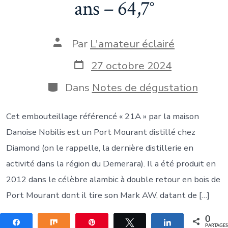
ans – 64,7°
Auteur
Par
L'amateur éclairé
de
la
Date
27 octobre 2024
publication
de
publication
Catégories
Dans
Notes de dégustation
Cet embouteillage référencé « 21A » par la maison
Danoise Nobilis est un Port Mourant distillé chez
Diamond (on le rappelle, la dernière distillerie en
activité dans la région du Demerara). Il a été produit en
2012 dans le célèbre alambic à double retour en bois de
Port Mourant dont il tire son Mark AW, datant de […]
0
Partagez
Partagez
Épingle
Tweetez
Partagez
PARTAGE