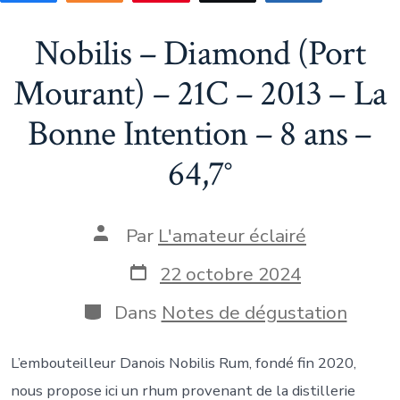
Nobilis – Diamond (Port
Mourant) – 21C – 2013 – La
Bonne Intention – 8 ans –
64,7°
Auteur
Par
L'amateur éclairé
de
la
Date
22 octobre 2024
publication
de
publication
Catégories
Dans
Notes de dégustation
L’embouteilleur Danois Nobilis Rum, fondé fin 2020,
nous propose ici un rhum provenant de la distillerie