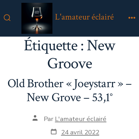
Aller
au
L'amateur éclairé
contenu
Bascule
M
Rechercher
Étiquette :
New
Groove
Old Brother « Joeystarr » –
New Grove – 53,1°
Auteur
Par
L'amateur éclairé
de
la
Date
24 avril 2022
publication
de