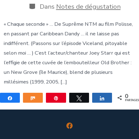
publication
Catégories
Dans
Notes de dégustation
« Chaque seconde » … De Suprême NTM au film Polisse,
en passant par Caribbean Dandy … il ne laisse pas
indifférent. (Passons sur l’épisode Viceland, pitoyable
selon moi … ) C’est l’acteur/chanteur Joey Starr qui est
l’effigie de cette cuvée de l’embouteilleur Old Brother :
un New Grove (île Maurice), blend de plusieurs
millésimes (1999, 2005, […]
0
Partagez
Partagez
Épingle
Tweetez
Partagez
PARTAGE
Open