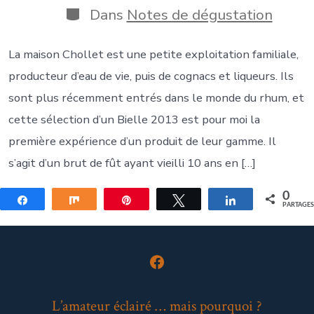
publication
Catégories
Dans
Notes de dégustation
La maison Chollet est une petite exploitation familiale,
producteur d’eau de vie, puis de cognacs et liqueurs. Ils
sont plus récemment entrés dans le monde du rhum, et
cette sélection d’un Bielle 2013 est pour moi la
première expérience d’un produit de leur gamme. Il
s’agit d’un brut de fût ayant vieilli 10 ans en […]
0
Partagez
Partagez
Épingle
Tweetez
Partagez
PARTAGE
Open
Facebook
L’amateur éclairé … mais pourquoi ?