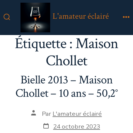
Aller
au
L'amateur éclairé
contenu
Bascule
M
Rechercher
Étiquette :
Maison
Chollet
Bielle 2013 – Maison
Chollet – 10 ans – 50,2°
Auteur
Par
L'amateur éclairé
de
la
Date
24 octobre 2023
publication
de