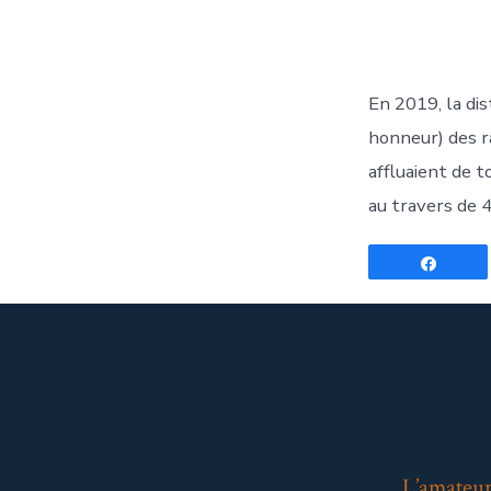
la
pu
En 2019, la dis
honneur) des ra
affluaient de t
au travers de 4
Parta
L’amateur