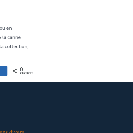
(ou en
e la canne
la collection,
0
artagez
PARTAGES
ens divers