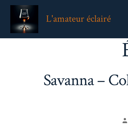
Aller
au
L'amateur éclairé
contenu
Savanna – Col
A
d