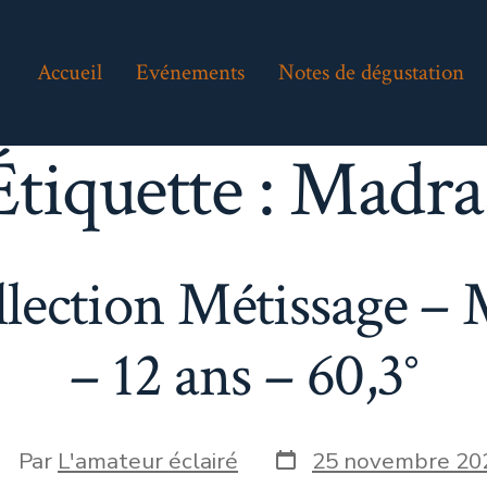
Accueil
Evénements
Notes de dégustation
Étiquette :
Madra
lection Métissage –
– 12 ans – 60,3°
Date
uteur
Par
L'amateur éclairé
25 novembre 20
de
e