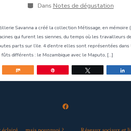
publication
Catégories
Dans
Notes de dégustation
blication
tillerie Savanna a créé la collection Métissage, en mémoire 
cines qui furent les siennes, du temps où les travailleurs d
outes parts sur l’ile. 4 d’entre elles sont représentées dans 
 fûts différents : le Mozambique avec le Maputo, […]
gez
Partagez
Épingle
Tweetez
P
Open
Facebook
in
 éclairé … mais pourquoi ?
Réseaux sociaux et li