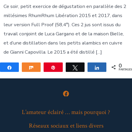
Ce soir, petit exercice de dégustation en parallèle des 2
millésimes RhumRhum Libération 2015 et 2017, dans
leur version Full Proof (58,4°). Ces 2 jus sont issus du
travail conjoint de Luca Gargano et de la maison Bielle,
et d’une distillation dans les petits alambics en cuivre
de Gianni Capovilla. Le 2015 a été distillé […]
0
Partagez
Partagez
Épingle
Tweetez
Partagez
PARTAGE
Open
Facebook
L’amateur éclairé … mais pourquoi ?
in
Réseaux sociaux et liens divers
a