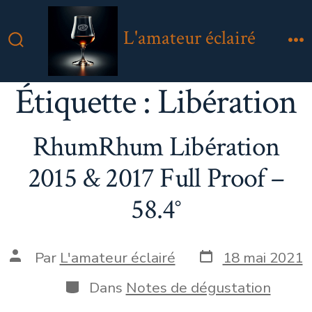
Aller
au
L'amateur éclairé
contenu
Bascule
M
Rechercher
Étiquette :
Libération
RhumRhum Libération
2015 & 2017 Full Proof –
58.4°
Date
Auteur
Par
L'amateur éclairé
18 mai 2021
de
de
publication
la
Catégories
Dans
Notes de dégustation
publication