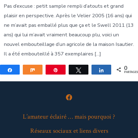
Pas d’excuse : petit sample rempli d’atouts et grand
plaisir en perspective. Après le Velier 2005 (16 ans) qui
ne m’avait pas emballé plus que ça et le Swell 2011 (13
ans) qui lui m’avait vraiment beaucoup plu, voici un
nouvel embouteillage d’un agricole de la maison Isautier.
Il a été embouteillé à 357 exemplaires […]
0
Partagez
Partagez
Épingle
Tweetez
Partagez
PARTAGE
Open
Facebook
L’amateur éclairé … mais pourquoi ?
in
Réseaux sociaux et liens divers
a