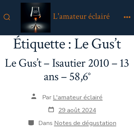
Aller
au
L'amateur éclairé
contenu
Bascule
M
Rechercher
Étiquette :
Le Gus’t
Le Gus’t – Isautier 2010 – 13
ans – 58,6°
Auteur
Par
L'amateur éclairé
de
la
Date
29 août 2024
publication
de
publication
Catégories
Dans
Notes de dégustation