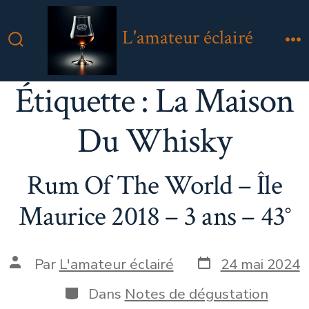
Aller
au
L'amateur éclairé
contenu
Bascule
M
Rechercher
Étiquette :
La Maison
Du Whisky
Rum Of The World – Île
Maurice 2018 – 3 ans – 43°
Date
Auteur
Par
L'amateur éclairé
24 mai 2024
de
de
publication
la
Catégories
Dans
Notes de dégustation
publication