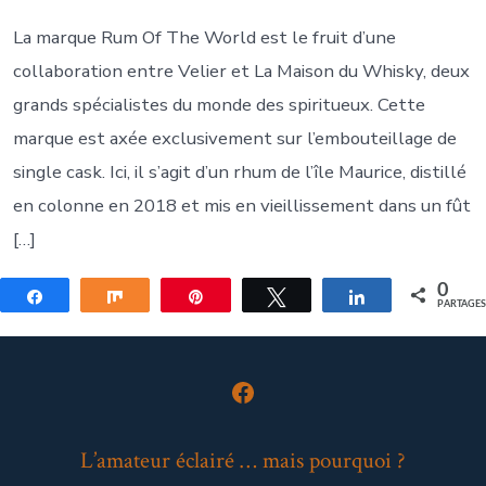
La marque Rum Of The World est le fruit d’une
collaboration entre Velier et La Maison du Whisky, deux
grands spécialistes du monde des spiritueux. Cette
marque est axée exclusivement sur l’embouteillage de
single cask. Ici, il s’agit d’un rhum de l’île Maurice, distillé
en colonne en 2018 et mis en vieillissement dans un fût
[…]
0
Partagez
Partagez
Épingle
Tweetez
Partagez
PARTAGE
Open
Facebook
L’amateur éclairé … mais pourquoi ?
in