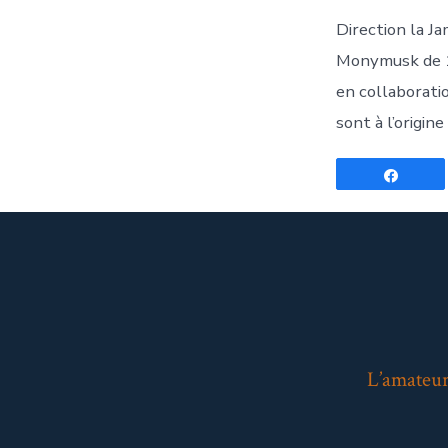
Direction la Ja
Monymusk de 14
en collaborati
sont à l’origin
Parta
L’amateur