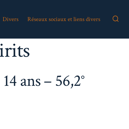
Divers
Réseaux sociaux et liens divers
Bascu
Reche
rits
14 ans – 56,2°