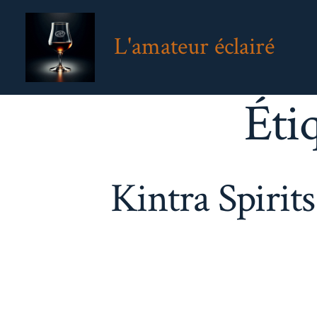
Aller
au
L'amateur éclairé
contenu
Éti
Kintra Spirit