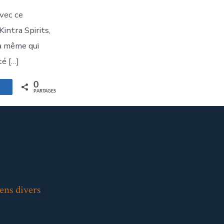
avec ce
intra Spirits,
à même qui
té […]
0
artagez
PARTAGES
ens divers