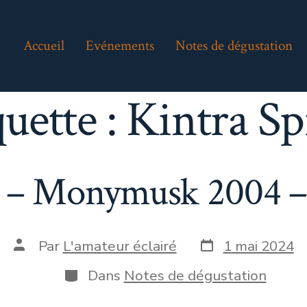
Accueil
Evénements
Notes de dégustation
quette :
Kintra Spi
s – Monymusk 2004 – 
Date
Auteur
Par
L'amateur éclairé
1 mai 2024
de
de
publication
la
Catégories
Dans
Notes de dégustation
publication