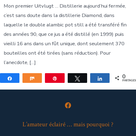
Mon premier Uitvlugt … Distillerie aujourd’hui fermée,
c’est sans doute dans la distillerie Diamond, dans
laquelle le double alambic pot still a été transféré fin
des années 90, que ce jus a été distillé (en 1999) puis
vieilli 16 ans dans un fût unique, dont seulement 370
bouteilles ont été tirées (sans réduction). Pour
l’anecdote, […]
0
Partagez
Partagez
Épingle
Tweetez
Partagez
PARTAGE
Open
Facebook
L’amateur éclairé … mais pourquoi ?
in