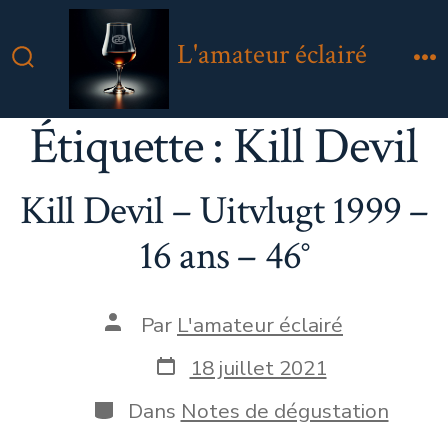
Aller
au
L'amateur éclairé
contenu
Bascule
M
Rechercher
Étiquette :
Kill Devil
Kill Devil – Uitvlugt 1999 –
16 ans – 46°
Auteur
Par
L'amateur éclairé
de
la
Date
18 juillet 2021
publication
de
publication
Catégories
Dans
Notes de dégustation