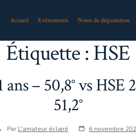
Accueil
Evénements
Notes de dégustation
Étiquette :
HSE
 ans – 50,8° vs HSE 2
51,2°
Date
uteur
Par
L'amateur éclairé
6 novembre 20
de
e