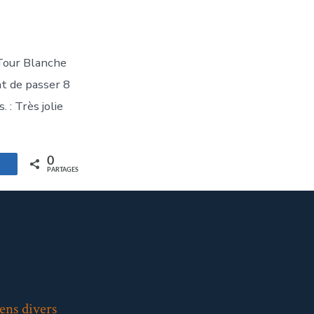
 Tour Blanche
nt de passer 8
 : Très jolie
0
artagez
PARTAGES
ens divers