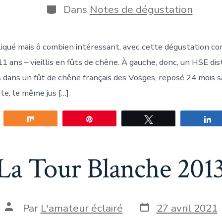
publication
a
Catégories
Dans
Notes de dégustation
ublication
iqué mais ô combien intéressant, avec cette dégustation co
 ans – vieillis en fûts de chêne. À gauche, donc, un HSE dis
ns dans un fût de chêne français des Vosges, reposé 24 mois 
ite, le même jus […]
gez
Partagez
Épingle
Tweetez
P
a Tour Blanche 2013
Date
Auteur
Par
L'amateur éclairé
27 avril 2021
de
de