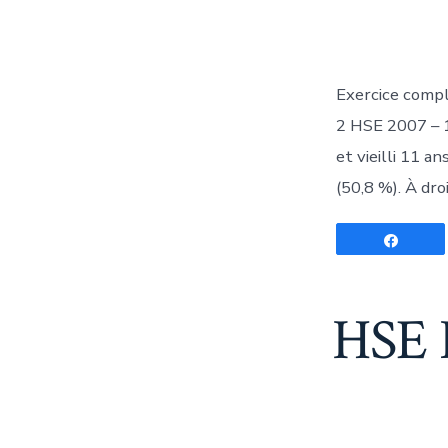
l
p
Exercice compl
2 HSE 2007 – 11
et vieilli 11 a
(50,8 %). À dro
Parta
HSE L