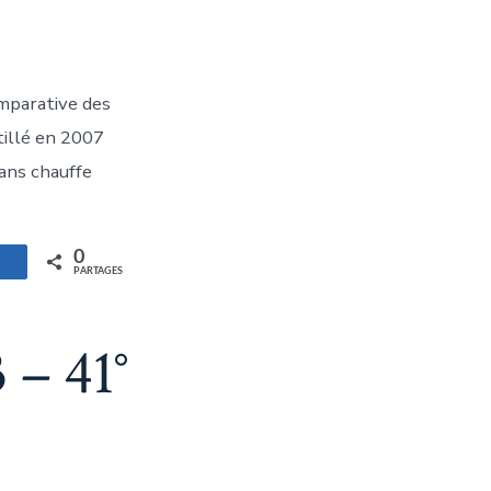
mparative des
tillé en 2007
sans chauffe
0
artagez
PARTAGES
 – 41°