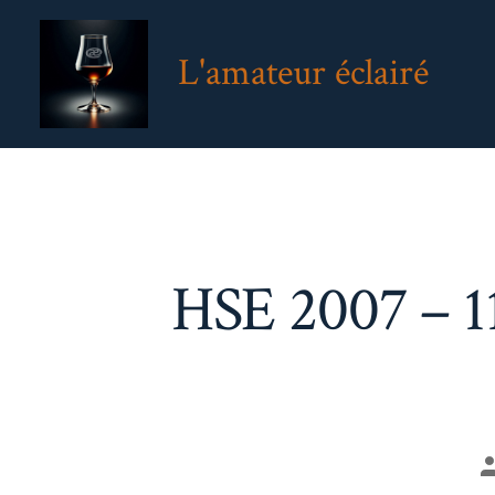
Aller
au
L'amateur éclairé
contenu
HSE 2007 – 11
A
d