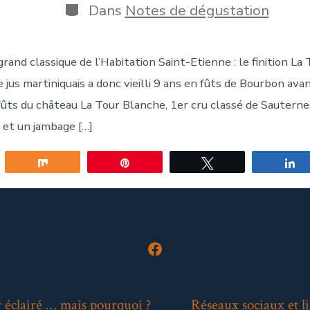
publication
la
Catégories
Dans
Notes de dégustation
publication
rand classique de l’Habitation Saint-Etienne : le finition La
jus martiniquais a donc vieilli 9 ans en fûts de Bourbon ava
ûts du château La Tour Blanche, 1er cru classé de Sauternes.
 et un jambage […]
gez
Partagez
Épingle
Tweetez
P
Open
Facebook
in
 éclairé … mais pourquoi ?
Réseaux sociaux et li