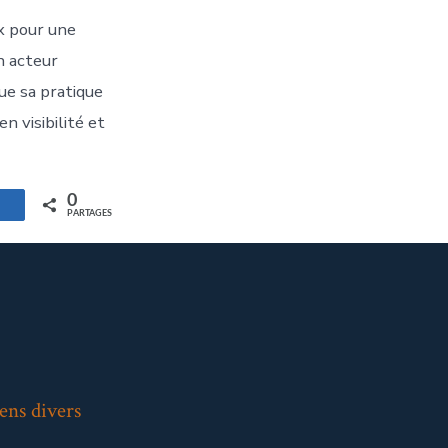
x pour une
n acteur
ue sa pratique
n visibilité et
0
artagez
PARTAGES
ens divers