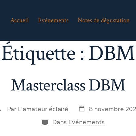
Accueil
Evénements
Notes de dégustation
Étiquette :
DBM
Masterclass DBM
Date
uteur
Par
L'amateur éclairé
8 novembre 20
de
e
publication
a
Catégories
Dans
Evénements
ublication