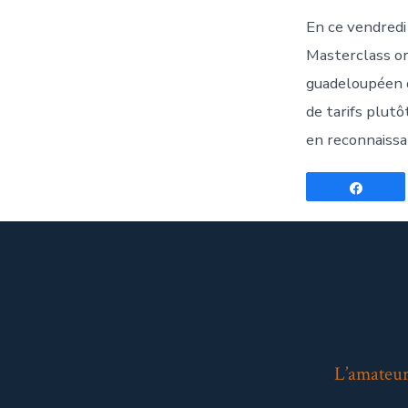
En ce vendredi
Masterclass or
guadeloupéen do
de tarifs plutô
en reconnaissa
Parta
L’amateur