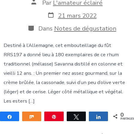
Auteur
Par
L'amateur éclairé
de
la
Date
21 mars 2022
publication
de
publication
Catégories
Dans
Notes de dégustation
Destiné à l’Allemagne, cet embouteillage du fût
RRS197 a donné lieu à 180 exemplaires de ce rhum
traditionnel (mélasse) Savanna distillé en colonne et
vieilli 12 ans. : Un premier nez assez gourmand, sur la
crème brûlée, la cassonade, suivi d’un peu d’olive verte
(léger) et de cerise. Léger côté métallique et végétal.
Les esters […]
0
Partagez
Partagez
Épingle
Tweetez
Partagez
PARTAGE