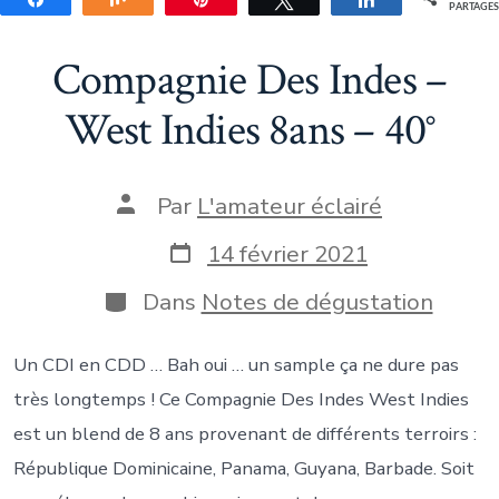
PARTAGE
Compagnie Des Indes –
West Indies 8ans – 40°
Auteur
Par
L'amateur éclairé
de
la
Date
14 février 2021
publication
de
publication
Catégories
Dans
Notes de dégustation
Un CDI en CDD … Bah oui … un sample ça ne dure pas
très longtemps ! Ce Compagnie Des Indes West Indies
est un blend de 8 ans provenant de différents terroirs :
République Dominicaine, Panama, Guyana, Barbade. Soit