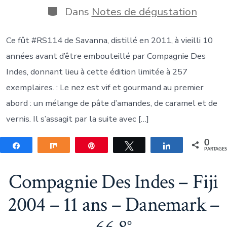
publication
la
Catégories
Dans
Notes de dégustation
publication
Ce fût #RS114 de Savanna, distillé en 2011, à vieilli 10
années avant d’être embouteillé par Compagnie Des
Indes, donnant lieu à cette édition limitée à 257
exemplaires. : Le nez est vif et gourmand au premier
abord : un mélange de pâte d’amandes, de caramel et de
vernis. Il s’assagit par la suite avec […]
0
Partagez
Partagez
Épingle
Tweetez
Partagez
PARTAGE
Compagnie Des Indes – Fiji
2004 – 11 ans – Danemark –