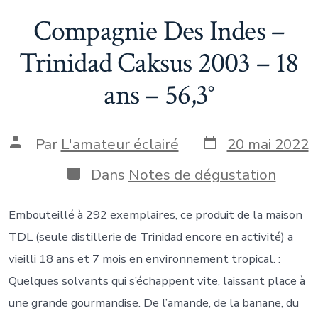
Compagnie Des Indes –
Trinidad Caksus 2003 – 18
ans – 56,3°
Date
Auteur
Par
L'amateur éclairé
20 mai 2022
de
de
publication
la
Catégories
Dans
Notes de dégustation
publication
Embouteillé à 292 exemplaires, ce produit de la maison
TDL (seule distillerie de Trinidad encore en activité) a
vieilli 18 ans et 7 mois en environnement tropical. :
Quelques solvants qui s’échappent vite, laissant place à
une grande gourmandise. De l’amande, de la banane, du