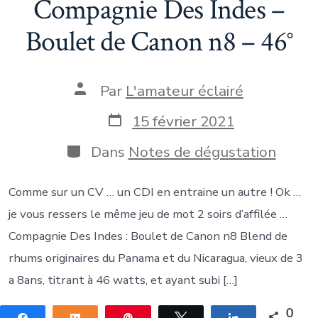
Compagnie Des Indes –
Boulet de Canon n8 – 46°
Auteur
Par
L'amateur éclairé
de
la
Date
15 février 2021
publication
de
publication
Catégories
Dans
Notes de dégustation
Comme sur un CV … un CDI en entraine un autre ! Ok …
je vous ressers le même jeu de mot 2 soirs d’affilée …
Compagnie Des Indes : Boulet de Canon n8 Blend de
rhums originaires du Panama et du Nicaragua, vieux de 3
a 8ans, titrant à 46 watts, et ayant subi […]
0
Partagez
Partagez
Épingle
Tweetez
Partagez