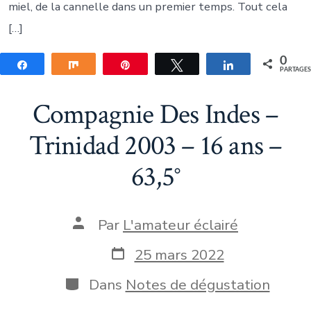
miel, de la cannelle dans un premier temps. Tout cela
[…]
0
Partagez
Partagez
Épingle
Tweetez
Partagez
PARTAGE
Compagnie Des Indes –
Trinidad 2003 – 16 ans –
63,5°
Auteur
Par
L'amateur éclairé
de
la
Date
25 mars 2022
publication
de
publication
Catégories
Dans
Notes de dégustation