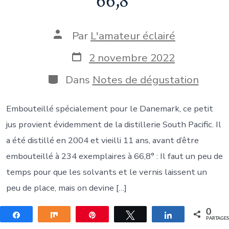
66,8°
Auteur
Par
L'amateur éclairé
de
la
Date
2 novembre 2022
publication
de
publication
Catégories
Dans
Notes de dégustation
Embouteillé spécialement pour le Danemark, ce petit
jus provient évidemment de la distillerie South Pacific. Il
a été distillé en 2004 et vieilli 11 ans, avant d’être
embouteillé à 234 exemplaires à 66,8° : Il faut un peu de
temps pour que les solvants et le vernis laissent un
peu de place, mais on devine […]
0
Partagez
Partagez
Épingle
Tweetez
Partagez
PARTAGE