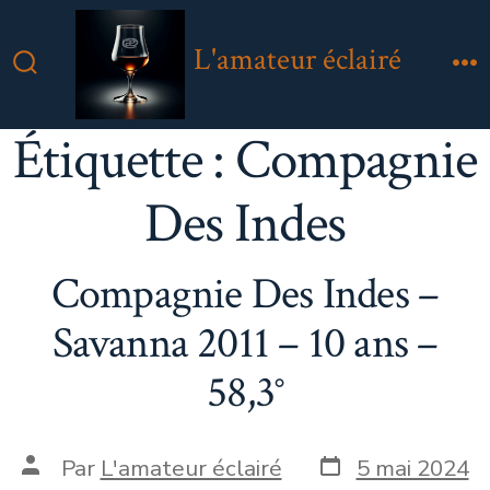
Aller
au
L'amateur éclairé
contenu
Bascule
M
Rechercher
Étiquette :
Compagnie
Des Indes
Compagnie Des Indes –
Savanna 2011 – 10 ans –
58,3°
Date
Auteur
Par
L'amateur éclairé
5 mai 2024
de
de