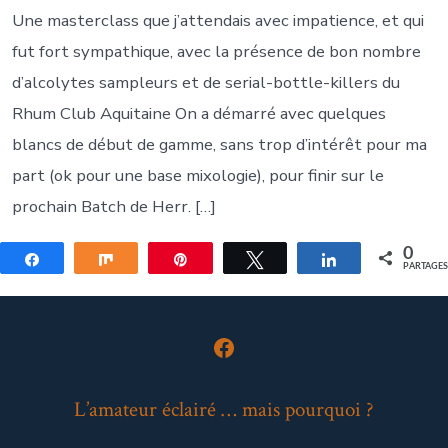
Une masterclass que j’attendais avec impatience, et qui
fut fort sympathique, avec la présence de bon nombre
d’alcolytes sampleurs et de serial-bottle-killers du
Rhum Club Aquitaine On a démarré avec quelques
blancs de début de gamme, sans trop d’intérêt pour ma
part (ok pour une base mixologie), pour finir sur le
prochain Batch de Herr. […]
0
Partagez
Partagez
Épingle
Tweetez
Partagez
PARTAGE
Open
Facebook
L’amateur éclairé … mais pourquoi ?
in