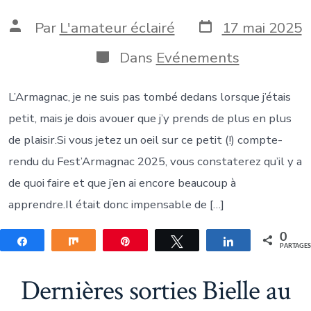
Date
Auteur
Par
L'amateur éclairé
17 mai 2025
de
de
publication
la
Catégories
Dans
Evénements
publication
L’Armagnac, je ne suis pas tombé dedans lorsque j’étais
petit, mais je dois avouer que j’y prends de plus en plus
de plaisir.Si vous jetez un oeil sur ce petit (!) compte-
rendu du Fest’Armagnac 2025, vous constaterez qu’il y a
de quoi faire et que j’en ai encore beaucoup à
apprendre.Il était donc impensable de […]
0
Partagez
Partagez
Épingle
Tweetez
Partagez
PARTAGE
Dernières sorties Bielle au