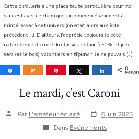
Cette distillerie a une place toute particulière pour moi,
car c’est avec ce rhum que j’ai commencé vraiment à
m’intéresser à cet univers (on était alors au siècle
précédent …). D’ailleurs, j’apprécie toujours le côté
naturellement fruité du classique blanc à 50%, et je le
sers (et le bois) volontiers en ti’punch. Je ne pouvais […]
0
Partagez
Partagez
Épingle
Tweetez
Partagez
PARTAGE
Le mardi, c’est Caroni
Date
Auteur
Par
L'amateur éclairé
6 juin 2023
de
de
publication
la
Catégories
Dans
Evénements
publication