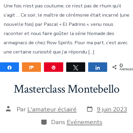
Une fois n’est pas coutume, ce n’est pas de rhum qu’il
s’agit … Ce soir, le maître de cérémonie était incarné (une
nouvelle fois) par Pascal « El Padrino », venu nous
raconter et nous faire goûter la série Nomade des
armagnacs de chez Row Spirits. Pour ma part, c’est avec
une certaine curiosité que j’ai répondu […]
0
Partagez
Partagez
Épingle
Tweetez
Partagez
PARTAGE
Masterclass Montebello
Date
Auteur
Par
L'amateur éclairé
9 juin 2023
de
de
publication
la
Catégories
Dans
Evénements
publication