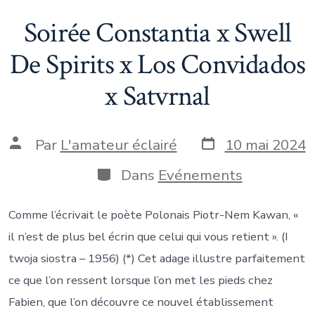
Soirée Constantia x Swell
De Spirits x Los Convidados
x Satvrnal
Date
Auteur
Par
L'amateur éclairé
10 mai 2024
de
de
publication
la
Catégories
Dans
Evénements
publication
Comme l’écrivait le poète Polonais Piotr-Nem Kawan, «
il n’est de plus bel écrin que celui qui vous retient ». (I
twoja siostra – 1956) (*) Cet adage illustre parfaitement
ce que l’on ressent lorsque l’on met les pieds chez
Fabien, que l’on découvre ce nouvel établissement