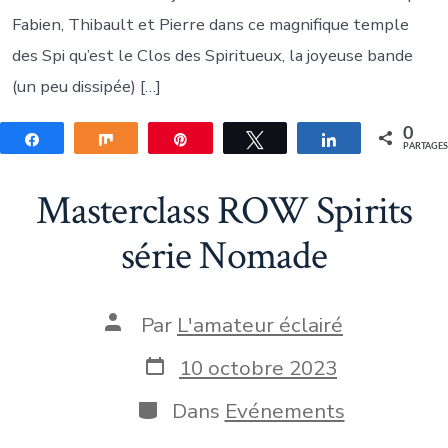
Fabien, Thibault et Pierre dans ce magnifique temple
des Spi qu’est le Clos des Spiritueux, la joyeuse bande
(un peu dissipée) […]
0
Partagez
Partagez
Épingle
Tweetez
Partagez
PARTAGE
Masterclass ROW Spirits
série Nomade
Auteur
Par
L'amateur éclairé
de
la
Date
10 octobre 2023
publication
de
publication
Catégories
Dans
Evénements