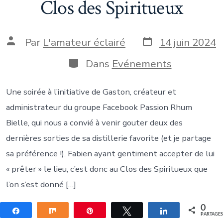
Clos des Spiritueux
Date
Auteur
Par
L'amateur éclairé
14 juin 2024
de
de
publication
la
Catégories
Dans
Evénements
publication
Une soirée à l’initiative de Gaston, créateur et
administrateur du groupe Facebook Passion Rhum
Bielle, qui nous a convié à venir gouter deux des
dernières sorties de sa distillerie favorite (et je partage
sa préférence !). Fabien ayant gentiment accepter de lui
« prêter » le lieu, c’est donc au Clos des Spiritueux que
l’on s’est donné […]
0
Partagez
Partagez
Épingle
Tweetez
Partagez
PARTAGE