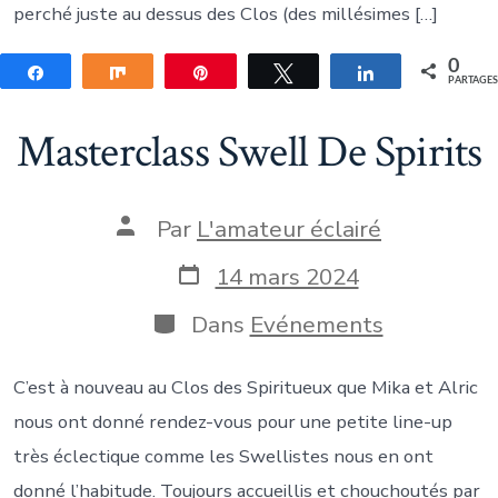
perché juste au dessus des Clos (des millésimes […]
0
Partagez
Partagez
Épingle
Tweetez
Partagez
PARTAGE
Masterclass Swell De Spirits
Auteur
Par
L'amateur éclairé
de
la
Date
14 mars 2024
publication
de
publication
Catégories
Dans
Evénements
C’est à nouveau au Clos des Spiritueux que Mika et Alric
nous ont donné rendez-vous pour une petite line-up
très éclectique comme les Swellistes nous en ont
donné l’habitude. Toujours accueillis et chouchoutés par