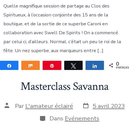
Quelle magnifique session de partage au Clos des
Spiritueux, à l’occasion conjointe des 15 ans de la
boutique, et de la sortie de ce superbe Caroni en
collaboration avec Swell De Spirits ! On a commencé
par celui ci, d’ailleurs. Normal, c’était un peu le roi de la
fête. Un nez superbe, aux marqueurs entre […]
0
Partagez
Partagez
Épingle
Tweetez
Partagez
PARTAGE
Masterclass Savanna
Date
Auteur
Par
L'amateur éclairé
5 avril 2023
de
de
publication
la
Catégories
Dans
Evénements
publication