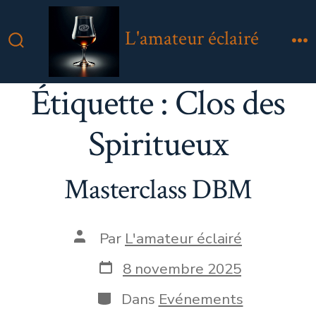
Aller
au
L'amateur éclairé
contenu
Bascule
M
Rechercher
Étiquette :
Clos des
Spiritueux
Masterclass DBM
Auteur
Par
L'amateur éclairé
de
la
Date
8 novembre 2025
publication
de
publication
Catégories
Dans
Evénements