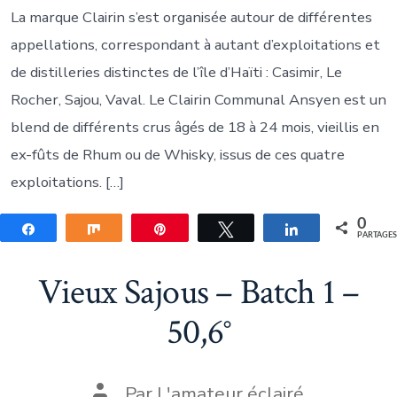
La marque Clairin s’est organisée autour de différentes
appellations, correspondant à autant d’exploitations et
de distilleries distinctes de l’île d’Haïti : Casimir, Le
Rocher, Sajou, Vaval. Le Clairin Communal Ansyen est un
blend de différents crus âgés de 18 à 24 mois, vieillis en
ex-fûts de Rhum ou de Whisky, issus de ces quatre
exploitations. […]
0
Partagez
Partagez
Épingle
Tweetez
Partagez
PARTAGE
Vieux Sajous – Batch 1 –
50,6°
Auteur
Par
L'amateur éclairé