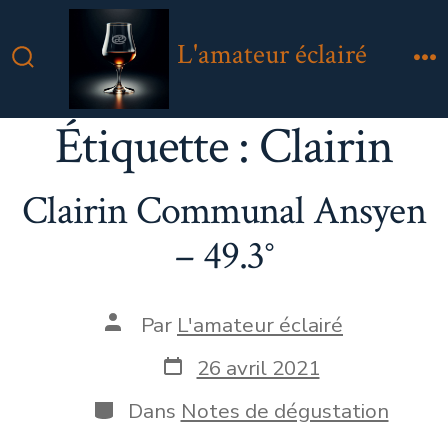
Aller
au
L'amateur éclairé
contenu
Bascule
M
Rechercher
Étiquette :
Clairin
Clairin Communal Ansyen
– 49.3°
Auteur
Par
L'amateur éclairé
de
la
Date
26 avril 2021
publication
de
publication
Catégories
Dans
Notes de dégustation