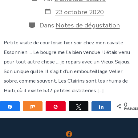
de
la
Date
23 octobre 2020
publication
de
publication
Catégories
Dans
Notes de dégustation
Petite visite de courtoisie hier soir chez mon caviste
Essonnien … Le bougre me l’a bien vendue ! J’étais venu
pour tout autre chose … je repars avec un Vieux Sajous.
Son unique quille. Il s’agit d’un embouteillage Velier,
sobre, comme souvent. Les Clairins sont les rhums de
Haïti, où il existe 532 petites distilleries […]
0
Partagez
Partagez
Épingle
Tweetez
Partagez
PARTAGE