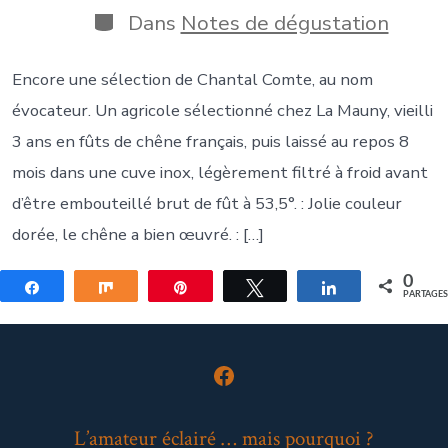
publication
la
Catégories
Dans
Notes de dégustation
publication
Encore une sélection de Chantal Comte, au nom
évocateur. Un agricole sélectionné chez La Mauny, vieilli
3 ans en fûts de chêne français, puis laissé au repos 8
mois dans une cuve inox, légèrement filtré à froid avant
d’être embouteillé brut de fût à 53,5°. : Jolie couleur
dorée, le chêne a bien œuvré. : […]
0
Partagez
Partagez
Épingle
Tweetez
Partagez
PARTAGE
Open
Facebook
L’amateur éclairé … mais pourquoi ?