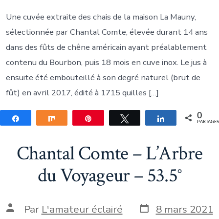
Une cuvée extraite des chais de la maison La Mauny,
sélectionnée par Chantal Comte, élevée durant 14 ans
dans des fûts de chêne américain ayant préalablement
contenu du Bourbon, puis 18 mois en cuve inox. Le jus à
ensuite été embouteillé à son degré naturel (brut de
fût) en avril 2017, édité à 1715 quilles […]
0
Partagez
Partagez
Épingle
Tweetez
Partagez
PARTAGE
Chantal Comte – L’Arbre
du Voyageur – 53.5°
Date
Auteur
Par
L'amateur éclairé
8 mars 2021
de
de