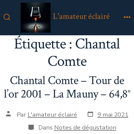
Aller
au
L'amateur éclairé
contenu
Bascule
M
Rechercher
Étiquette :
Chantal
Comte
Chantal Comte – Tour de
l’or 2001 – La Mauny – 64,8°
Date
Auteur
Par
L'amateur éclairé
9 mai 2021
de
de
publication
la
Catégories
Dans
Notes de dégustation
publication