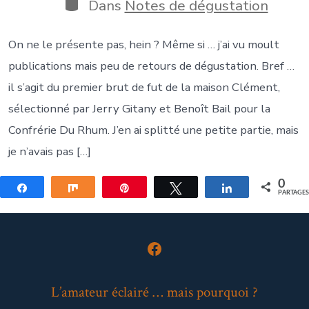
publication
Catégories
Dans
Notes de dégustation
On ne le présente pas, hein ? Même si … j’ai vu moult
publications mais peu de retours de dégustation. Bref …
il s’agit du premier brut de fut de la maison Clément,
sélectionné par Jerry Gitany et Benoît Bail pour la
Confrérie Du Rhum. J’en ai splitté une petite partie, mais
je n’avais pas […]
0
Partagez
Partagez
Épingle
Tweetez
Partagez
PARTAGE
Open
Facebook
L’amateur éclairé … mais pourquoi ?
in