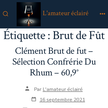
Aller
au
L'amateur éclairé
contenu
Bascule
M
Rechercher
Étiquette :
Brut de Fût
Clément Brut de fut –
Sélection Confrérie Du
Rhum – 60,9°
Auteur
Par
L'amateur éclairé
de
la
Date
16 septembre 2021
publication
de