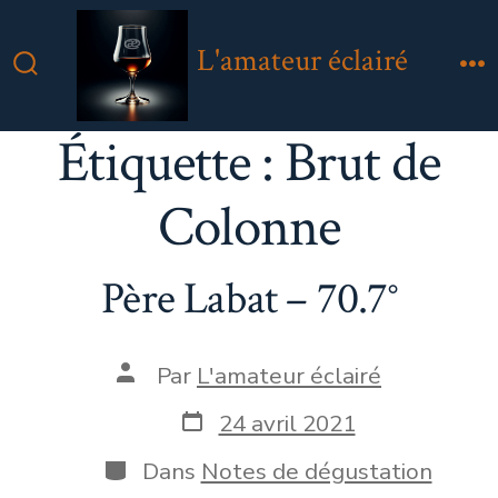
Aller
au
L'amateur éclairé
contenu
Bascule
M
Rechercher
Étiquette :
Brut de
Colonne
Père Labat – 70.7°
Auteur
Par
L'amateur éclairé
de
la
Date
24 avril 2021
publication
de
publication
Catégories
Dans
Notes de dégustation