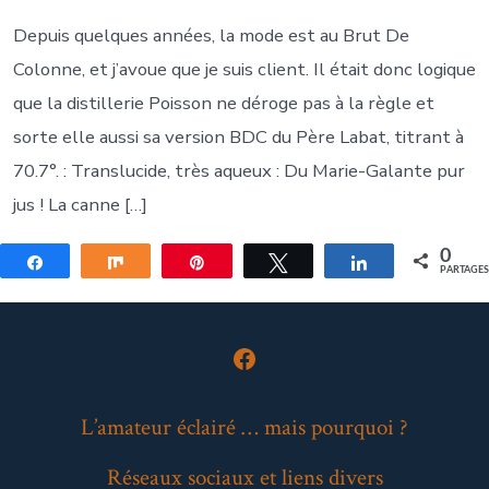
Depuis quelques années, la mode est au Brut De
Colonne, et j’avoue que je suis client. Il était donc logique
que la distillerie Poisson ne déroge pas à la règle et
sorte elle aussi sa version BDC du Père Labat, titrant à
70.7°. : Translucide, très aqueux : Du Marie-Galante pur
jus ! La canne […]
0
Partagez
Partagez
Épingle
Tweetez
Partagez
PARTAGE
Open
Facebook
L’amateur éclairé … mais pourquoi ?
in
Réseaux sociaux et liens divers
a