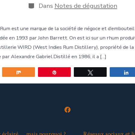
publication
la
Catégories
Dans
Notes de dégustation
publication
c Rum est une marque de la société de négoce et d’embouteil
ndée en 1993 par John Barrett. On est ici sur un rhum produi
istillerie WIRD (West Indies Rum Distillery), propriété de l
e par Alexandre Gabriel.Distillé en 1986, il a […]
gez
Partagez
Épingle
Tweetez
P
Open
Facebook
in
 éclairé … mais pourquoi ?
Réseaux sociaux et li