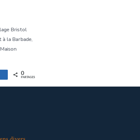
lage Bristol
t à la Barbade,
a Maison
0
artagez
PARTAGES
ens divers