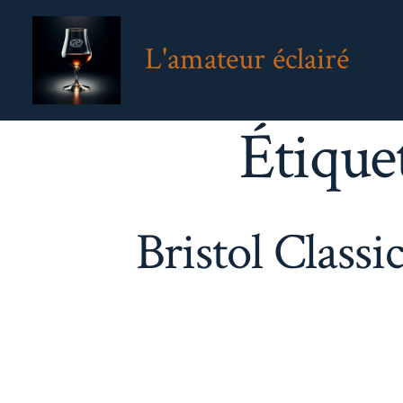
Aller
au
L'amateur éclairé
contenu
Étique
Bristol Class