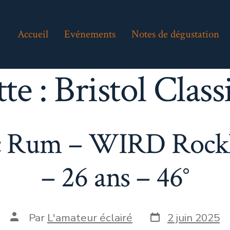
Accueil
Evénements
Notes de dégustation
tte :
Bristol Clas
ic Rum – WIRD Rockle
– 26 ans – 46°
Date
Auteur
Par
L'amateur éclairé
2 juin 2025
de
de