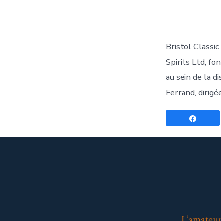
Bristol Classi
Spirits Ltd, fo
au sein de la d
Ferrand, dirigé
Parta
L’amateur