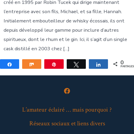
créé en 1995 par Robin Tucek qui dirige maintenant
l’entreprise avec son fils, Michael, et sa fille, Hannah.
Initialement embouteilleur de whisky écossais, ils ont
depuis développé leur gamme pour inclure d’autres
spiritueux, dont le rhum et le gin. Ici, il s’agit d’un single
cask distillé en 2003 chez […]
0
Partagez
Partagez
Épingle
Tweetez
Partagez
PARTAGE
Open
Facebook
L’amateur éclairé … mais pourquoi ?
in
Réseaux sociaux et liens divers
a
new