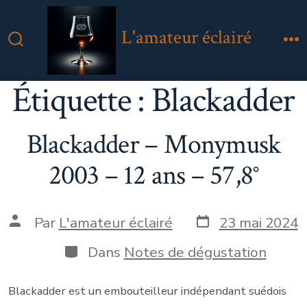
Aller
au
L'amateur éclairé
contenu
Bascule
M
Rechercher
Étiquette :
Blackadder
Blackadder – Monymusk
2003 – 12 ans – 57,8°
Date
Auteur
Par
L'amateur éclairé
23 mai 2024
de
de
publication
la
Catégories
Dans
Notes de dégustation
publication
Blackadder est un embouteilleur indépendant suédois