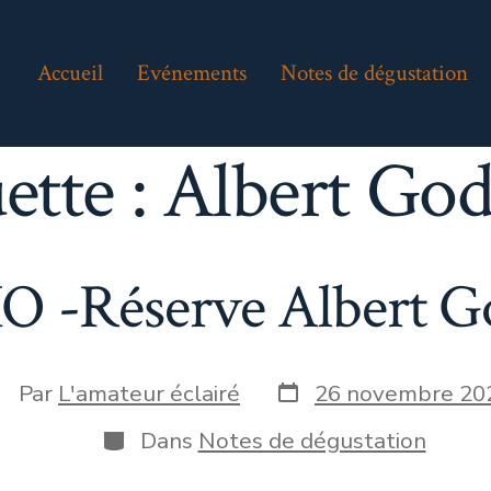
Accueil
Evénements
Notes de dégustation
ette :
Albert God
XO -Réserve Albert Go
Date
uteur
Par
L'amateur éclairé
26 novembre 20
de
e
publication
Catégories
Dans
Notes de dégustation
blication