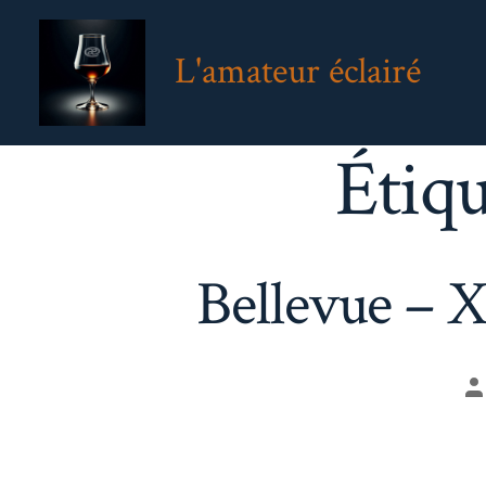
Aller
au
L'amateur éclairé
contenu
Étiqu
Bellevue – 
A
d
la
pu