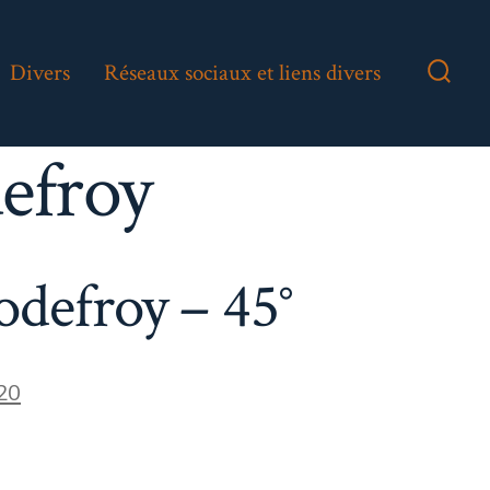
Divers
Réseaux sociaux et liens divers
Bascu
Reche
efroy
defroy – 45°
20