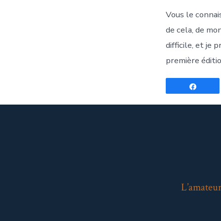
Vous le connais
de cela, de mon
difficile, et j
première éditio
Parta
L’amateur