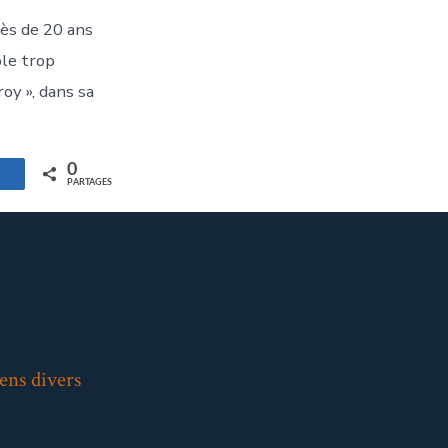
rès de 20 ans
ole trop
roy », dans sa
0
artagez
PARTAGES
ens divers